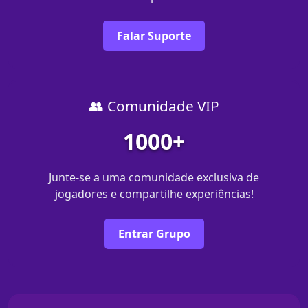
Falar Suporte
👥 Comunidade VIP
1000+
Junte-se a uma comunidade exclusiva de
jogadores e compartilhe experiências!
Entrar Grupo