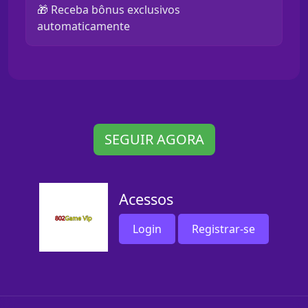
🎁 Receba bônus exclusivos
automaticamente
SEGUIR AGORA
Acessos
Login
Registrar-se