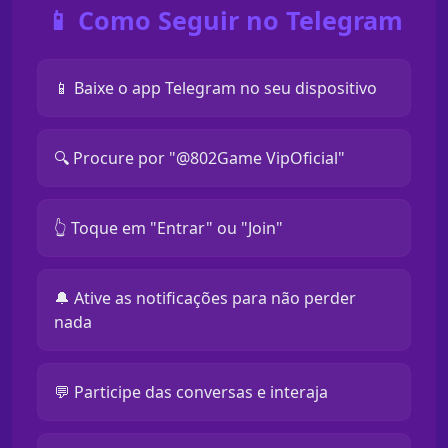
📱 Como Seguir no Telegram
📱 Baixe o app Telegram no seu dispositivo
🔍 Procure por "@802Game VipOficial"
👆 Toque em "Entrar" ou "Join"
🔔 Ative as notificações para não perder
nada
💬 Participe das conversas e interaja